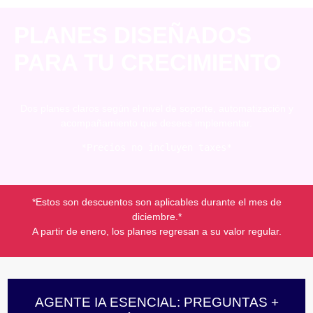
PLANES DISEÑADOS
PARA TU CRECIMIENTO
Dos planes claros según el nivel de soporte, automatización y
acompañamiento que desees implementar.
*Precios no incluyen taxes*
*Estos son descuentos son aplicables durante el mes de
diciembre.*
A partir de enero, los planes regresan a su valor regular.
AGENTE IA ESENCIAL: PREGUNTAS +